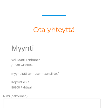
Ota yhteyttä
Ota yhteyttä
Myynti
Veli-Matti Tenhunen
p. 040 743 9816
myynti (ät) tenhusenmaansiirto.fi
Köpsintie 97
86800 Pyhäsalmi
Nimi (pakollinen)