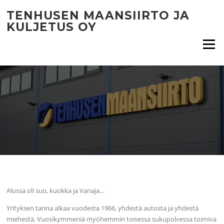
Siirry suoraan sisältöön
TENHUSEN MAANSIIRTO JA
KULJETUS OY
Valikko
Alussa oli suo, kuokka ja Vanaja…
Yrityksen tarina alkaa vuodesta 1966, yhdestä autosta ja yhdestä
miehestä. Vuosikymmeniä myöhemmin toisessa sukupolvessa toimiva