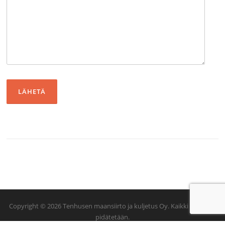
Copyright © 2026 Tenhusen maansiirto ja kuljetus Oy. Kaikki oikeudet
pidätetään.