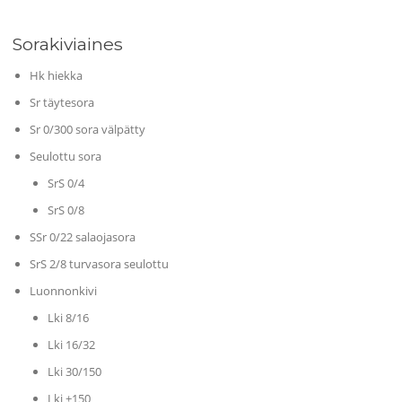
Sorakiviaines
Hk hiekka
Sr täytesora
Sr 0/300 sora välpätty
Seulottu sora
SrS 0/4
SrS 0/8
SSr 0/22 salaojasora
SrS 2/8 turvasora seulottu
Luonnonkivi
Lki 8/16
Lki 16/32
Lki 30/150
Lki +150