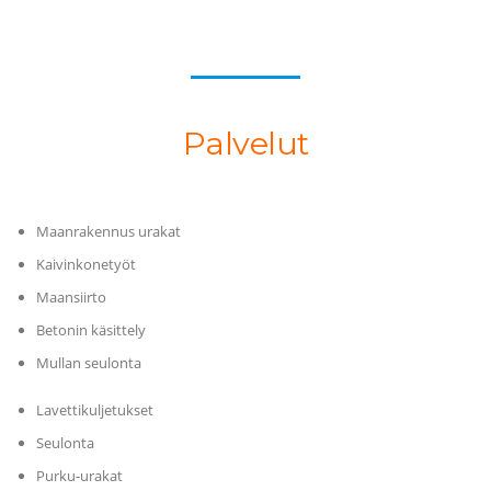
Palvelut
Palvelut
Maanrakennus urakat
Kaivinkonetyöt
Maansiirto
Betonin käsittely
Mullan seulonta
Lavettikuljetukset
Seulonta
Purku-urakat