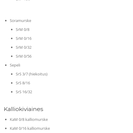
Soramurske
SrM 0/8
SrM 0/16
SrM 0/32
SrM 0/56
Sepeli
SrS 3/7 (hiekoitus)
SrS 8/16
SrS 16/32
Kalliokiviaines
KaM 0/8 kalliomurske
KaM 0/16 kalliomurske