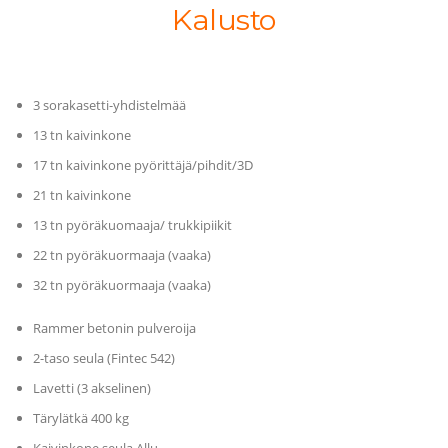
Kalusto
3 sorakasetti-yhdistelmää
13 tn kaivinkone
17 tn kaivinkone pyörittäjä/pihdit/3D
21 tn kaivinkone
13 tn pyöräkuomaaja/ trukkipiikit
22 tn pyöräkuormaaja (vaaka)
32 tn pyöräkuormaaja (vaaka)
Rammer betonin pulveroija
2-taso seula (Fintec 542)
Lavetti (3 akselinen)
Tärylätkä 400 kg